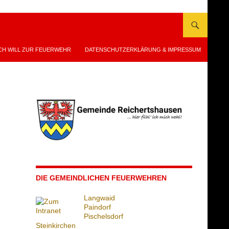
CH WILL ZUR FEUERWEHR
DATENSCHUTZERKLÄRUNG & IMPRESSUM
DIE GEMEINDLICHEN FEUERWEHREN
Langwaid
Paindorf
Pischelsdorf
Steinkirchen