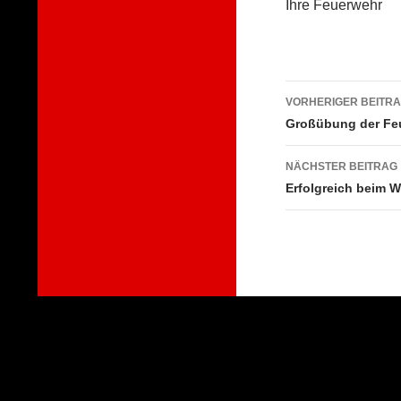
Ihre Feuerwehr
Beitragsna
VORHERIGER BEITR
Großübung der Fe
NÄCHSTER BEITRAG
Erfolgreich beim W