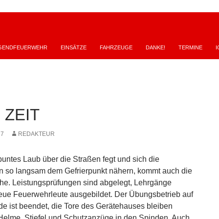
GENDFEUERWEHR
EINSÄTZE
FAHRZEUGE
DANKE!
TERMINE
I
 ZEIT
17
REDAKTEUR
untes Laub über die Straßen fegt und sich die
n so langsam dem Gefrierpunkt nähern, kommt auch die
he. Leistungsprüfungen sind abgelegt, Lehrgänge
eue Feuerwehrleute ausgebildet. Der Übungsbetrieb auf
 ist beendet, die Tore des Gerätehauses bleiben
Helme, Stiefel und Schutzanzüge in den Spinden. Auch