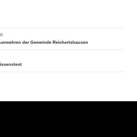
vigation
AG
uerwehren der Gemeinde Reichertshausen
issenstest