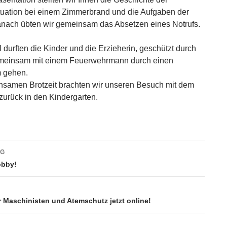
tuation bei einem Zimmerbrand und die Aufgaben der
anach übten wir gemeinsam das Absetzen eines Notrufs.
l durften die Kinder und die Erzieherin, geschützt durch
meinsam mit einem Feuerwehrmann durch einen
 gehen.
nsamen Brotzeit brachten wir unseren Besuch mit dem
urück in den Kindergarten.
vigation
AG
obby!
 Maschinisten und Atemschutz jetzt online!