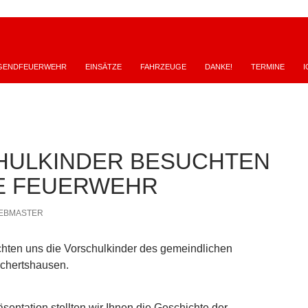
GENDFEUERWEHR
EINSÄTZE
FAHRZEUGE
DANKE!
TERMINE
I
HULKINDER BESUCHTEN
E FEUERWEHR
EBMASTER
hten uns die Vorschulkinder des gemeindlichen
ichertshausen.
äsentation stellten wir Ihnen die Geschichte der