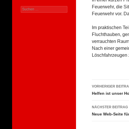
Feuerwehr, die Si
Suchen
Feuerwehr vor. D
nach:
Im praktischen Tei
Fluchthauben, ge
verrauchten Raum
Nach einer gemei
Löschfahrzeugen z
Beitragsna
VORHERIGER BEITR
Helfen ist unser H
NÄCHSTER BEITRAG
Neue Web-Seite für