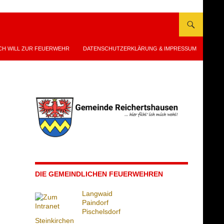
CH WILL ZUR FEUERWEHR
DATENSCHUTZERKLÄRUNG & IMPRESSUM
DIE GEMEINDLICHEN FEUERWEHREN
Langwaid
Paindorf
Pischelsdorf
Steinkirchen