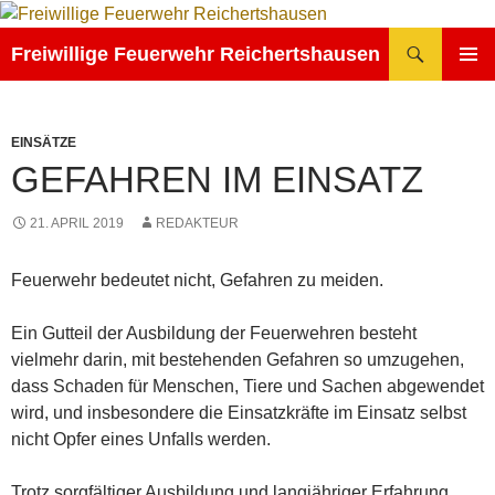
Zum
Inhalt
Suchen
Freiwillige Feuerwehr Reichertshausen
springen
PRIMÄR
MENÜ
EINSÄTZE
GEFAHREN IM EINSATZ
21. APRIL 2019
REDAKTEUR
Feuerwehr bedeutet nicht, Gefahren zu meiden.
Ein Gutteil der Ausbildung der Feuerwehren besteht
vielmehr darin, mit bestehenden Gefahren so umzugehen,
dass Schaden für Menschen, Tiere und Sachen abgewendet
wird, und insbesondere die Einsatzkräfte im Einsatz selbst
nicht Opfer eines Unfalls werden.
Trotz sorgfältiger Ausbildung und langjähriger Erfahrung