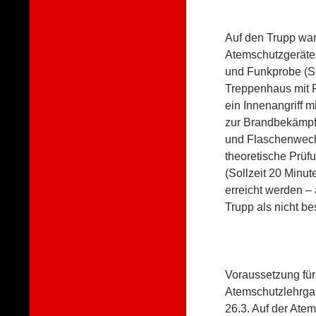
Auf den Trupp war
Atemschutzgerätes
und Funkprobe (So
Treppenhaus mit R
ein Innenangriff 
zur Brandbekämpfu
und Flaschenwech
theoretische Prüf
(Sollzeit 20 Minut
erreicht werden –
Trupp als nicht b
Voraussetzung für
Atemschutzlehrgan
26.3. Auf der Ate