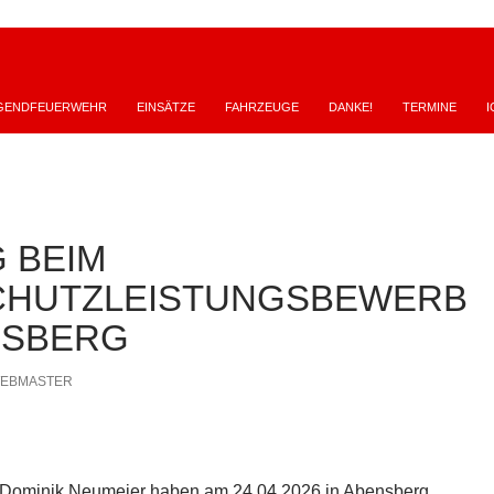
GENDFEUERWEHR
EINSÄTZE
FAHRZEUGE
DANKE!
TERMINE
I
 BEIM
CHUTZLEISTUNGSBEWERB
NSBERG
EBMASTER
Dominik Neumeier haben am 24.04.2026 in Abensberg