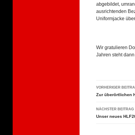
abgebildet, umra
ausrichtenden Bez
Uniformjacke über
Wir gratulieren D
Jahren steht dann 
Beitragsna
VORHERIGER BEITR
Zur überörtlichen 
NÄCHSTER BEITRAG
Unser neues HLF20 