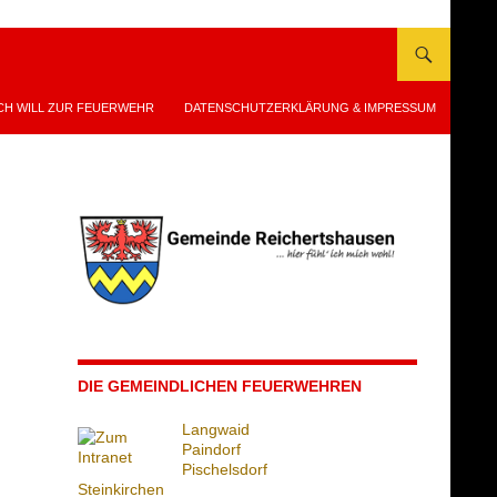
CH WILL ZUR FEUERWEHR
DATENSCHUTZERKLÄRUNG & IMPRESSUM
DIE GEMEINDLICHEN FEUERWEHREN
Langwaid
Paindorf
Pischelsdorf
Steinkirchen