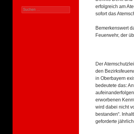
erfolgreich am A
Suchen
sofort das Atemsc
nach:
Bemerkenswert dab
Feuerwehr, der üb
Der Atemschutzlei
den Bezirksfeuer
in Oberbayern exi
bedeutete das: Anf
aufeinanderfolgen
erworbenen Kenntn
wird dabei nicht v
bestanden“. Inhal
geforderte jährlic