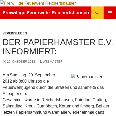
Zum
Inhalt
Suchen
Freiwillige Feuerwehr Reichertshausen
springen
PRIMÄR
MENÜ
VEREINSLEBEN
DER PAPIERHAMSTER E.V.
INFORMIERT:
17. OKTOBER 2012
WEBMASTER
Am Samstag, 29. September
2012 ab 8:00 Uhr zog die
Feuerwehrjugend durch die Straßen und sammelte das
Altpapier ein.
Gesammelt wurde in Reichertshausen, Paindorf, Grafing,
Salmading, Kreut, Gurnöbach, Kerum und Ilmberg. Bei der
letzten Papiersammlung waren alle wieder einmal ganz