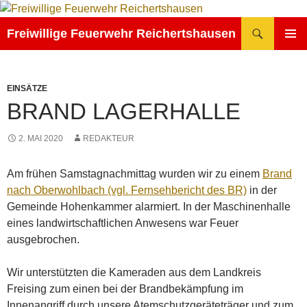
Zum
Inhalt
Suchen
Freiwillige Feuerwehr Reichertshausen
springen
PRIMÄR
MENÜ
EINSÄTZE
BRAND LAGERHALLE
2. MAI 2020
REDAKTEUR
Am frühen Samstagnachmittag wurden wir zu einem
Brand
nach Oberwohlbach (vgl. Fernsehbericht des BR)
in der
Gemeinde Hohenkammer alarmiert. In der Maschinenhalle
eines landwirtschaftlichen Anwesens war Feuer
ausgebrochen.
Wir unterstützten die Kameraden aus dem Landkreis
Freising zum einen bei der Brandbekämpfung im
Innenangriff durch unsere Atemschutzgeräteträger und zum