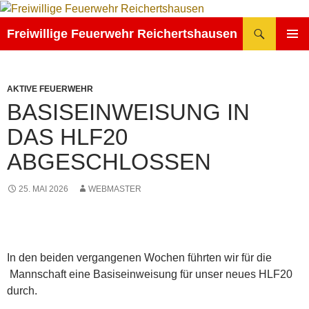
Zum
Inhalt
Suchen
Freiwillige Feuerwehr Reichertshausen
springen
PRIMÄR
MENÜ
AKTIVE FEUERWEHR
BASISEINWEISUNG IN
DAS HLF20
ABGESCHLOSSEN
25. MAI 2026
WEBMASTER
In den beiden vergangenen Wochen führten wir für die
Mannschaft eine Basiseinweisung für unser neues HLF20
durch.