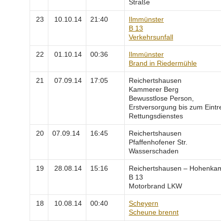
Straße
23
10.10.14
21:40
Ilmmünster
B 13
Verkehrsunfall
22
01.10.14
00:36
Ilmmünster
Brand in Riedermühle
21
07.09.14
17:05
Reichertshausen
Kammerer Berg
Bewusstlose Person,
Erstversorgung bis zum Eintr
Rettungsdienstes
20
07.09.14
16:45
Reichertshausen
Pfaffenhofener Str.
Wasserschaden
19
28.08.14
15:16
Reichertshausen – Hohenk
B 13
Motorbrand LKW
18
10.08.14
00:40
Scheyern
Scheune brennt