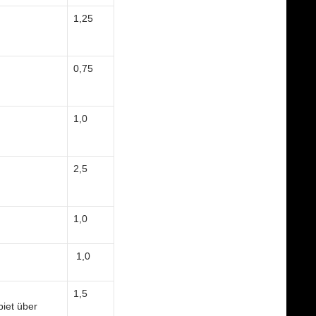
1,25
0,75
1,0
2,5
1,0
1,0
1,5
iet über