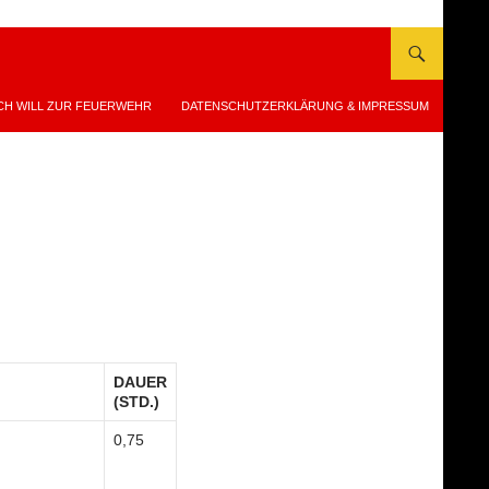
CH WILL ZUR FEUERWEHR
DATENSCHUTZERKLÄRUNG & IMPRESSUM
DAUER
(STD.)
0,75