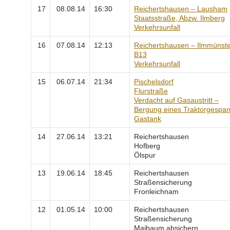
17
08.08.14
16:30
Reichertshausen – Lausham
Staatsstraße, Abzw. Ilmberg
Verkehrsunfall
16
07.08.14
12:13
Reichertshausen – Ilmmünst
B13
Verkehrsunfall
15
06.07.14
21:34
Pischelsdorf
Flurstraße
Verdacht auf Gasaustritt –
Bergung eines Traktorgespa
Gastank
14
27.06.14
13:21
Reichertshausen
Hofberg
Ölspur
13
19.06.14
18:45
Reichertshausen
Straßensicherung
Fronleichnam
12
01.05.14
10:00
Reichertshausen
Straßensicherung
Maibaum absichern