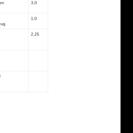
hen
3,0
1,0
zug
2,25
f