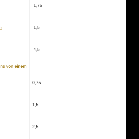
1,75
er
1,5
4,5
nns von einem
0,75
1,5
2,5