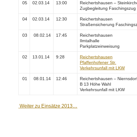
05
02.03.14
13:00
Reichertshausen – Steinkirc
Zugbegleitung Faschingszug
04
02.03.14
12:30
Reichertshausen
Straßensicherung Faschings
03
08.02.14
17:45
Reichertshausen
Ilmtalhalle
Parkplatzeinweisung
02
13.01.14
9:28
Reichertshausen
Pfaffenhofener Str.
Verkehrsunfall mit LKW
01
08.01.14
12:46
Reichertshausen – Niernsdor
B 13 Höhe Wahl
Verkehrsunfall mit LKW
Weiter zu Einsätze 2013…