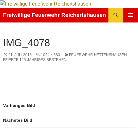
Zum
Inhalt
Suchen
Freiwillige Feuerwehr Reichertshausen
springen
PRIMÄR
MENÜ
IMG_4078
21. JULI 2015
1024 × 683
FEUERWEHR HETTENSHAUSEN
FEIERTE 125-JÄHRIGES BESTEHEN
Vorheriges Bild
Nächstes Bild