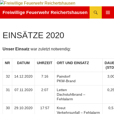
Zum
Inhalt
Suchen
Freiwillige Feuerwehr Reichertshausen
springen
PRIMÄR
MENÜ
EINSÄTZE 2020
Unser Einsatz
war zuletzt notwendig:
NR
DATUM
UHRZEIT
ORT UND EINSATZ
DAU
(STD
32
14.12.2020
7:16
Paindorf
3,0
PKW-Brand
31
07.11.2020
2:07
Letten
0,2
Dachstuhlbrand –
Fehlalarm
30
29.10.2020
17:57
Kreut
0,5
Verkehrsunfall – Fehlalarm