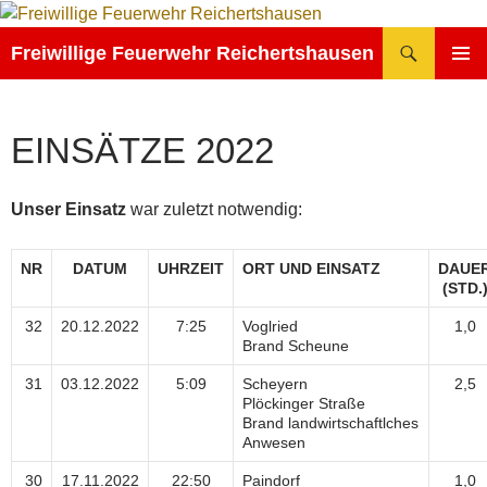
Zum
Inhalt
Suchen
Freiwillige Feuerwehr Reichertshausen
springen
PRIMÄR
MENÜ
EINSÄTZE 2022
Unser Einsatz
war zuletzt notwendig:
NR
DATUM
UHRZEIT
ORT UND EINSATZ
DAUE
(STD.
32
20.12.2022
7:25
Voglried
1,0
Brand Scheune
31
03.12.2022
5:09
Scheyern
2,5
Plöckinger Straße
Brand landwirtschaftlches
Anwesen
30
17.11.2022
22:50
Paindorf
1,0