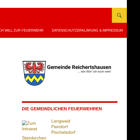
CH WILL ZUR FEUERWEHR
DATENSCHUTZERKLÄRUNG & IMPRESSUM
DIE GEMEINDLICHEN FEUERWEHREN
Langwaid
Paindorf
Pischelsdorf
Steinkirchen