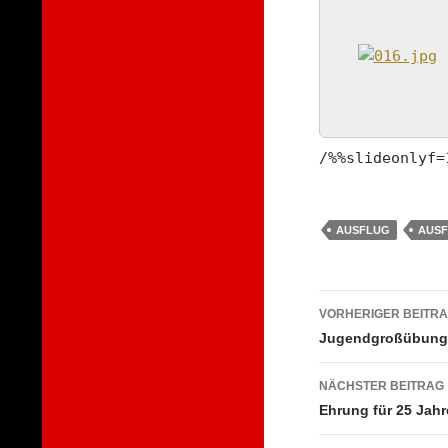
/%%slideonlyf=
AUSFLUG
AUSF
Beitragsna
VORHERIGER BEITR
Jugendgroßübung 
NÄCHSTER BEITRAG
Ehrung für 25 Jah