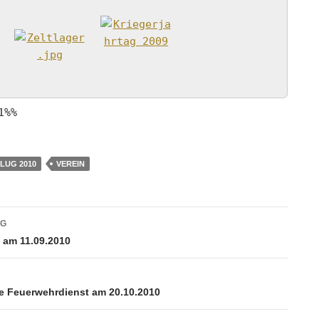
1%%
LUG 2010
VEREIN
vigation
AG
am 11.09.2010
re Feuerwehrdienst am 20.10.2010