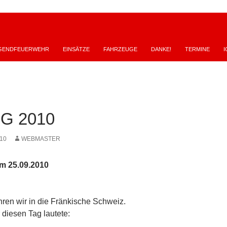
GENDFEUERWEHR
EINSÄTZE
FAHRZEUGE
DANKE!
TERMINE
I
G 2010
10
WEBMASTER
m 25.09.2010
ren wir in die Fränkische Schweiz.
diesen Tag lautete: